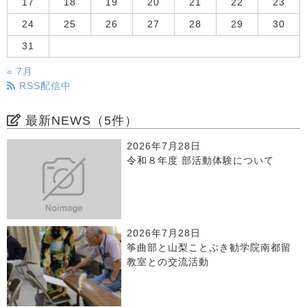
17
18
19
20
21
22
23
24
25
26
27
28
29
30
31
« 7月
RSS配信中
最新NEWS（5件）
2026年7月28日
令和８年度 部活動体験について
2026年7月28日
筝曲部と山梨ことぶき勧学院南都留
教室との交流活動