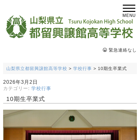
MENU
緊急連絡なし
山梨県立都留興譲館高等学校
>
学校行事
>
10期生卒業式
2026年3月2日
カテゴリー:
学校行事
10期生卒業式