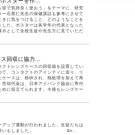
スターを作...
皆で気持良く使おう」をテーマに、研究
ラー石黒仁先生の保健講話も参考にさせて
ときに気をつけること、どのようなことを
ました。ポスターは各学年の代表となった
展示として全校生徒や先生方に見ていただ
回収に協力...
クトレンズケースの回収箱を設置してい
めて、コンタクトのアイシティに送り、リ
たケースは、粉砕され、熱処理を加えて再
。売却代金は、日本アイバンク協会に寄付
ために役立てられます。今後もレンズケー
ーアップ運動が行われました。生徒たちは
ゴミ拾いもしました。 &n...