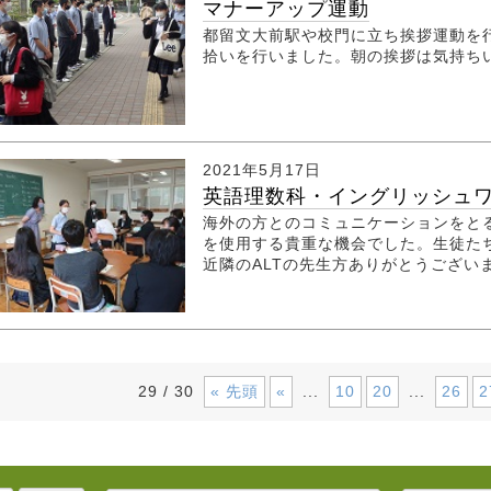
マナーアップ運動
都留文大前駅や校門に立ち挨拶運動を
拾いを行いました。朝の挨拶は気持ち
2021年5月17日
英語理数科・イングリッシュワー
海外の方とのコミュニケーションをと
を使用する貴重な機会でした。生徒た
近隣のALTの先生方ありがとうござい
« 先頭
«
10
20
26
2
29 / 30
...
...