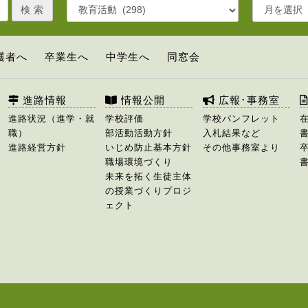
護者へ
卒業生へ
中学生へ
同窓会
進路情報
情報公開
広報･事務室
進路状況（進学・就
学校評価
学校パンフレット
職）
部活動活動方針
入札結果など
進路経営方針
いじめ防止基本方針
その他事務室より
職場環境づくり
未来を拓く生徒主体
の授業づくりプロジ
ェクト