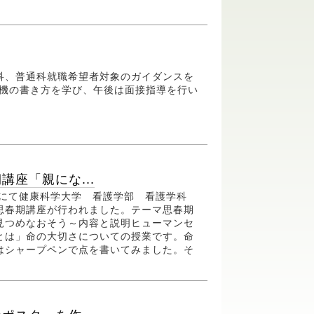
科、普通科就職希望者対象のガイダンスを
動機の書き方を学び、午後は面接指導を行い
座「親にな...
服室にて健康科学大学 看護学部 看護学科
思春期講座が行われました。テーマ思春期
見つめなおそう～内容と説明ヒューマンセ
とは」命の大切さについての授業です。命
はシャープペンで点を書いてみました。そ