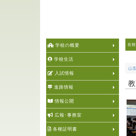
在校
学校の概要
学校生活
山
入試情報
教
進路情報
情報公開
広報･事務室
各種証明書