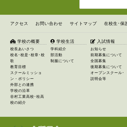
アクセス
お問い合わせ
サイトマップ
在校生･保
学校の概要
学校生活
入試情報
校長あいさつ
学科紹介
お知らせ
校名･校是･校章･校
部活動
前期募集について
歌
制服について
全国募集
教育目標
後期募集について
スクールミッショ
オープンスクール･
ン・ポリシー
説明会等
外部との連携
学校の沿革
谷村工業高校･桂高
校の紹介