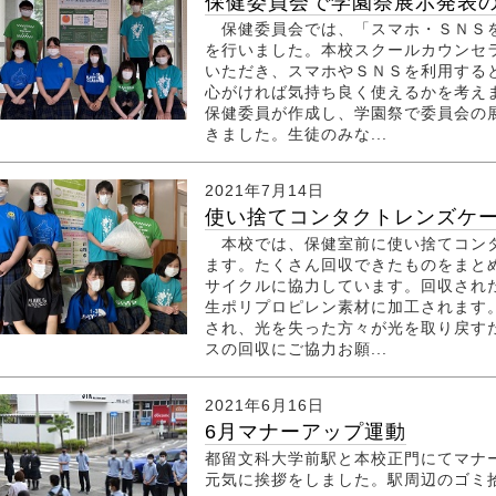
保健委員会で学園祭展示発表のポ
保健委員会では、「スマホ・ＳＮＳを
を行いました。本校スクールカウンセ
いただき、スマホやＳＮＳを利用する
心がければ気持ち良く使えるかを考え
保健委員が作成し、学園祭で委員会の
きました。生徒のみな...
2021年7月14日
使い捨てコンタクトレンズケース
本校では、保健室前に使い捨てコンタ
ます。たくさん回収できたものをまと
サイクルに協力しています。回収され
生ポリプロピレン素材に加工されます
され、光を失った方々が光を取り戻す
スの回収にご協力お願...
2021年6月16日
6月マナーアップ運動
都留文科大学前駅と本校正門にてマナ
元気に挨拶をしました。駅周辺の