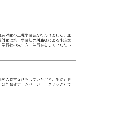
生徒対象の土曜学習会が行われました。並
徒対象に第一学習社の川脇様による小論文
一学習社の先生方、学習会をしていただい
た。
勤務の貴重な話をしていただき、生徒も興
子は外務省ホームページ（←クリック）で