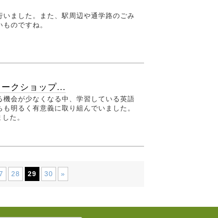
行いました。また、駅周辺や通学路のごみ
いものですね。
クショップ...
る機会が少なくなる中、学習している英語
ちも明るく有意義に取り組んでいました。
ました。
7
28
29
30
»