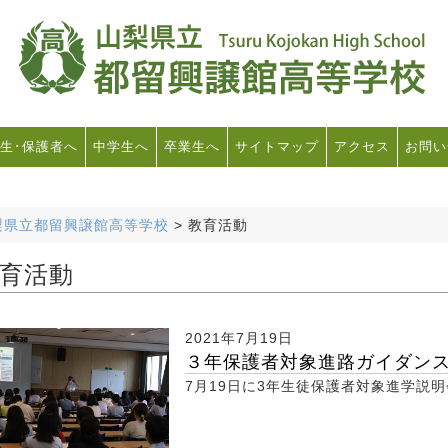
生･保護者へ
中学生へ
卒業生へ
サイトマップ
アクセス
お問い
梨県立都留興譲館高等学校
>
教育活動
育活動
2021年7月19日
３年保護者対象進路ガイダン
7月19日に3年生徒保護者対象進学説