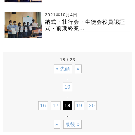
2021年10月4日
納式・壮行会・生徒会役員認証
式・前期終業...
18 / 23
« 先頭
«
...
10
...
16
17
18
19
20
...
»
最後 »