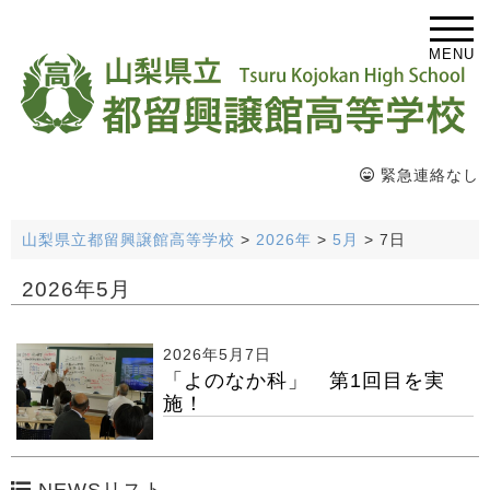
MENU
緊急連絡なし
山梨県立都留興譲館高等学校
>
2026年
>
5月
>
7日
2026年5月
2026年5月7日
「よのなか科」 第1回目を実
施！
NEWSリスト