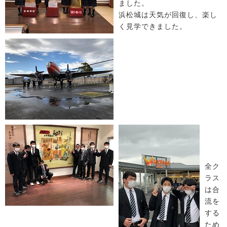
ました。
浜松城は天気が回復し、楽し
く見学できました。
全ク
ラス
は合
流を
する
ため