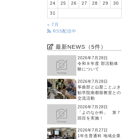
24
25
26
27
28
29
30
31
« 7月
RSS配信中
最新NEWS（5件）
2026年7月28日
令和８年度 部活動体
験について
2026年7月28日
筝曲部と山梨ことぶき
勧学院南都留教室との
交流活動
2026年7月28日
「よのなか科」 第７
回目を実施！
2026年7月27日
1年生普通科 地域企業