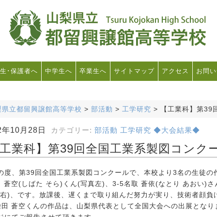
生･保護者へ
中学生へ
卒業生へ
サイトマップ
アクセス
お問い
梨県立都留興譲館高等学校
>
部活動
>
工学研究
>
【工業科】第39
2年10月28日
カテゴリー:
部活動
工学研究
◆大会結果◆
工業科】第39回全国工業系製図コンク
度、第39回全国工業系製図コンクールで、本校より3名の生徒の作
 蒼空(しばた そら)くん(写真左)、3-5名取 蒼依(なとり あおい)さ
真右)、です。放課後、遅くまで取り組んだ努力が実り、技術者顔負
4柴田 蒼空くんの作品は、山梨県代表として全国大会への出展とな