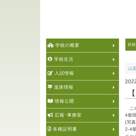
在校
学校の概要
学校生活
山
入試情報
202
進路情報
【
情報公開
この
広報･事務室
4柴田
(写
各種証明書
2-