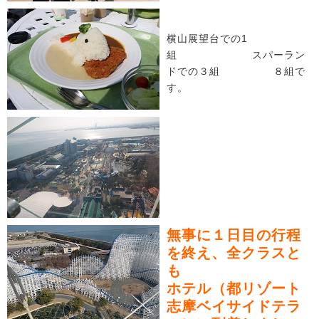
横山展望台での1
組 スパーラン
ドでの３組 ８組で
す。
無事に１日目の行程
を終え、全クラスと
も
ホテル（都リゾート
志摩ベイサイドテラ